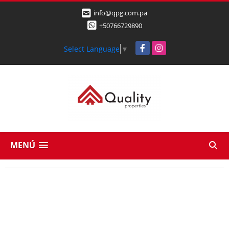
info@qpg.com.pa
+50766729890
Facebook
Instagram
Select Language
▼
MENÚ