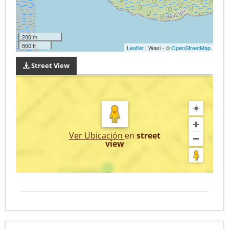
200 m
500 ft
Leaflet
| Wasi - ©
OpenStreetMap
Street View
Ver Ubicación
en
street
view