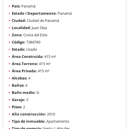
País:
Panamá
Estado / Departamento:
Panamá
Ciudad:
Ciudad de Panamá
Localidad:
Juan Díaz
Zona:
Costa del Este
Código:
7384760
Estado:
Usado
Área Construida:
415 m²
Área Terreno:
415 m²
Área Privada:
415 m²
Alcobas:
4
Baños:
4
Baño medio:
Si
Garaje:
3
Pisos:
2
Año construcción:
2010
Tipo de inmueble:
Apartamento
Tipo de negocio:
Venta | Alquiler