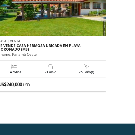
CASA | VENTA
CASA | VEN
SE VENDE CASA HERMOSA UBICADA EN PLAYA
SE VENDE 
CORONADO (MS)
San Carlos
Chame, Panamá Oeste
3 Alcobas
2 Garaje
2.5 Baño(s)
4 Alco
US$240,000
US$550,
USD