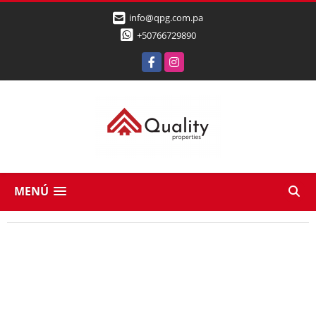
info@qpg.com.pa
+50766729890
Facebook
Instagram
MENÚ