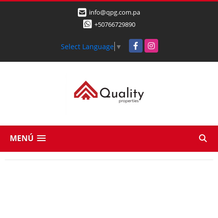
info@qpg.com.pa
+50766729890
Facebook
Instagram
Select Language
▼
MENÚ