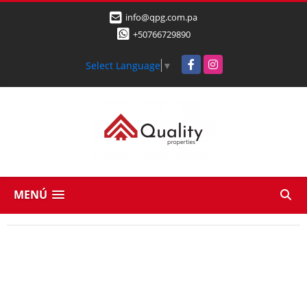
info@qpg.com.pa
+50766729890
Facebook
Instagram
Select Language
▼
MENÚ