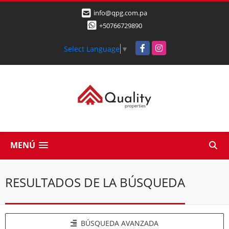
info@qpg.com.pa
+50766729890
Facebook
Instagram
Select Language
▼
MENÚ
RESULTADOS DE LA BÚSQUEDA
BÚSQUEDA AVANZADA