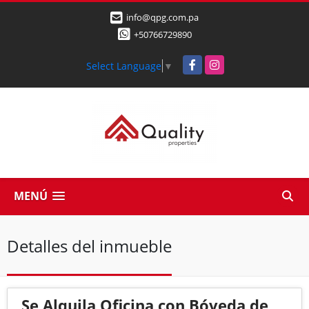
info@qpg.com.pa
+50766729890
Facebook
Instagram
Select Language
▼
MENÚ
Detalles del inmueble
Se Alquila Oficina con Bóveda de