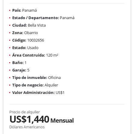
País:
Panamá
Estado / Departamento:
Panamá
Ciudad:
Bella Vista
Zona:
Obarrio
Código:
10032656
Estado:
Usado
Área Construida:
120 m²
Baño:
1
Garaje:
5
Tipo de inmueble:
Oficina
Tipo de negocio:
Alquiler
Valor Administración:
US$1
Precio de alquiler
US$1,440
Mensual
Dólares Americanos