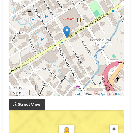
200 m
500 ft
Leaflet
| Wasi - ©
OpenStreetMap
Street View