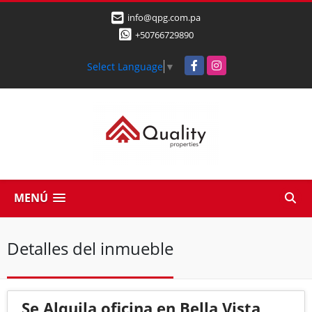
info@qpg.com.pa
+50766729890
Facebook
Instagram
Select Language
▼
MENÚ
Detalles del inmueble
Se Alquila oficina en Bella Vista