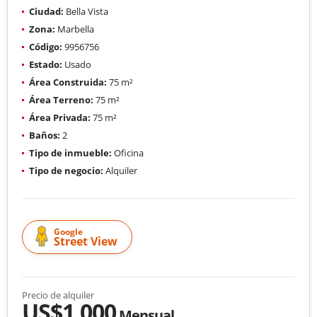
Ciudad:
Bella Vista
Zona:
Marbella
Código:
9956756
Estado:
Usado
Área Construida:
75 m²
Área Terreno:
75 m²
Área Privada:
75 m²
Baños:
2
Tipo de inmueble:
Oficina
Tipo de negocio:
Alquiler
Google
Street View
Precio de alquiler
US$1,000
Mensual