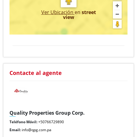
Ver Ubicación
en
street
view
Contacte al agente
Quality Properties Group Corp.
Teléfono Móvil:
+50766729890
Email:
info@qpg.com.pa