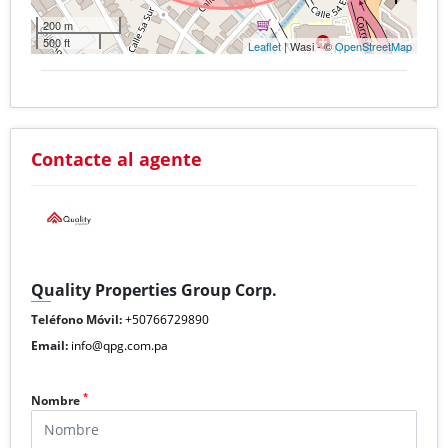
200 m
500 ft
Leaflet
| Wasi - ©
OpenStreetMap
Contacte al agente
Quality Properties Group Corp.
Teléfono Móvil:
+50766729890
Email:
info@qpg.com.pa
*
Nombre