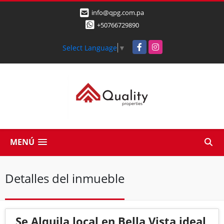
info@qpg.com.pa
+50766729890
Facebook
Instagram
Select Language
▼
MENÚ
Detalles del inmueble
Se Alquila local en Bella Vista ideal