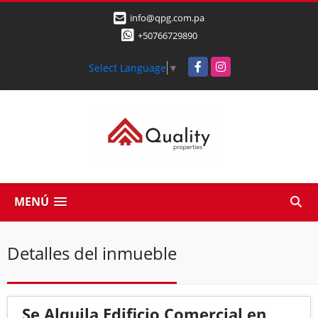
info@qpg.com.pa
+50766729890
Facebook
Instagram
Select Language
▼
MENÚ
Detalles del inmueble
Se Alquila Edificio Comercial en