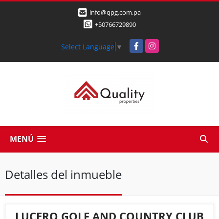
info@qpg.com.pa
+50766729890
Facebook
Instagram
Select Language
▼
MENÚ
Detalles del inmueble
LUCERO GOLF AND COUNTRY CLUB