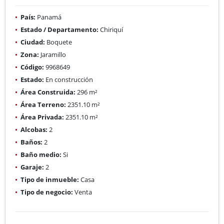
País:
Panamá
Estado / Departamento:
Chiriquí
Ciudad:
Boquete
Zona:
Jaramillo
Código:
9968649
Estado:
En construcción
Área Construida:
296 m²
Área Terreno:
2351.10 m²
Área Privada:
2351.10 m²
Alcobas:
2
Baños:
2
Baño medio:
Si
Garaje:
2
Tipo de inmueble:
Casa
Tipo de negocio:
Venta