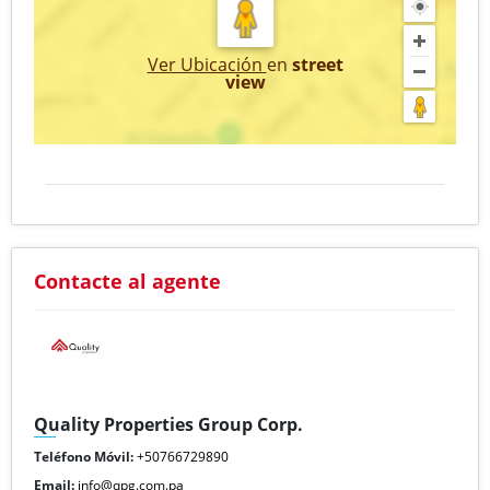
Ver Ubicación
en
street
view
Contacte al agente
Quality Properties Group Corp.
Teléfono Móvil:
+50766729890
Email:
info@qpg.com.pa