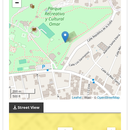
−
200 m
500 ft
Leaflet
| Wasi - ©
OpenStreetMap
Street View