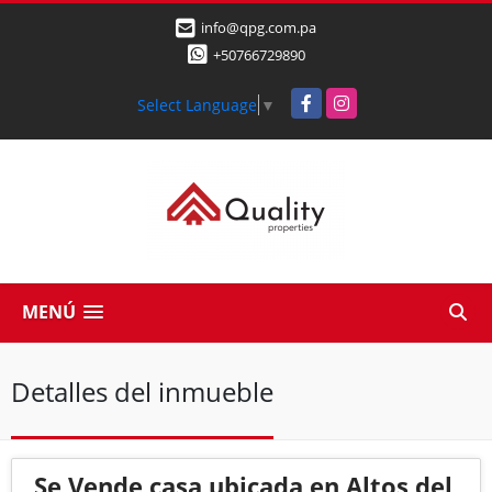
info@qpg.com.pa
+50766729890
Facebook
Instagram
Select Language
▼
MENÚ
Detalles del inmueble
Se Vende casa ubicada en Altos del