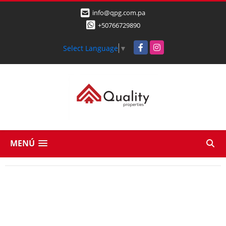
info@qpg.com.pa
+50766729890
Facebook
Instagram
Select Language
▼
MENÚ