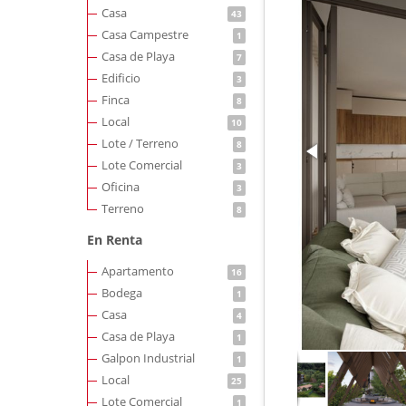
Casa
43
Casa Campestre
1
Casa de Playa
7
Edificio
3
Finca
8
Local
10
Lote / Terreno
8
Lote Comercial
3
Oficina
3
Terreno
8
En Renta
Apartamento
16
Bodega
1
Casa
4
Casa de Playa
1
Galpon Industrial
1
Local
25
Lote Comercial
1