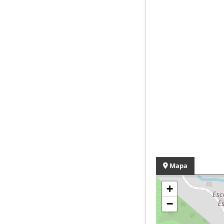
Mapa
+
−