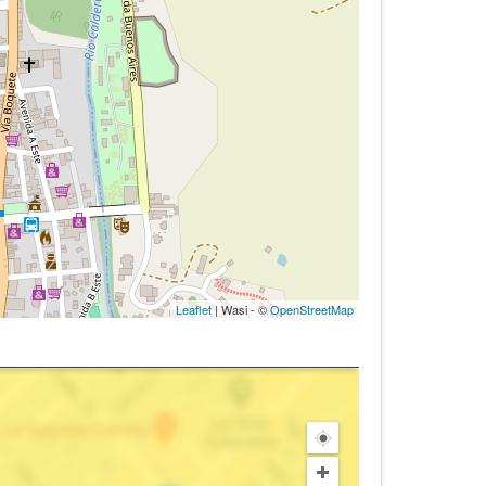
Leaflet
| Wasi - ©
OpenStreetMap