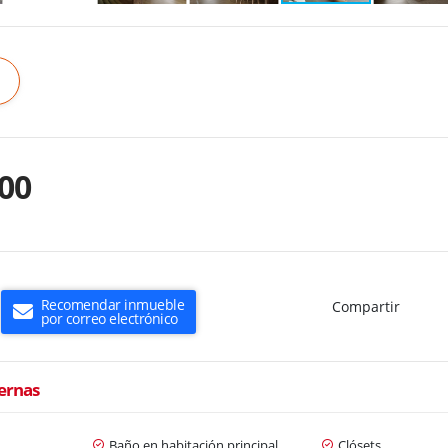
00
Recomendar inmueble
Compartir
por correo electrónico
ternas
Baño en habitación principal
Clósets