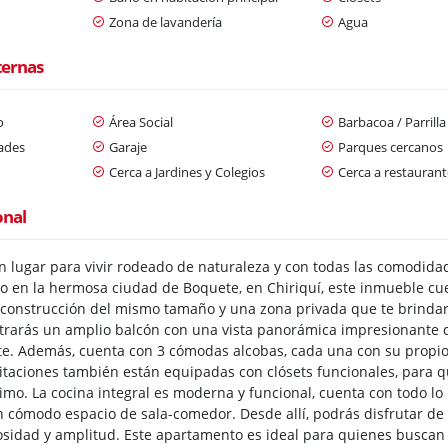
Zona de lavandería
Agua
ternas
o
Área Social
Barbacoa / Parrill
dades
Garaje
Parques cercanos
Cerca a Jardines y Colegios
Cerca a restaurant
onal
n lugar para vivir rodeado de naturaleza y con todas las comodida
do en la hermosa ciudad de Boquete, en Chiriquí, este inmueble cue
 construcción del mismo tamaño y una zona privada que te brindará 
rarás un amplio balcón con una vista panorámica impresionante d
te. Además, cuenta con 3 cómodas alcobas, cada una con su propio 
taciones también están equipadas con clósets funcionales, para
mo. La cocina integral es moderna y funcional, cuenta con todo lo 
n cómodo espacio de sala-comedor. Desde allí, podrás disfrutar de
idad y amplitud. Este apartamento es ideal para quienes buscan un 