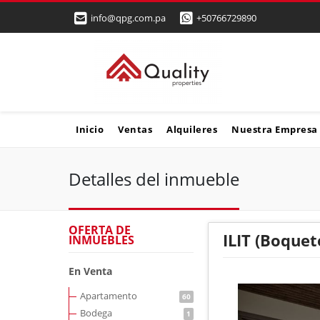
info@qpg.com.pa
+50766729890
Inicio
Ventas
Alquileres
Nuestra Empresa
Detalles del inmueble
OFERTA DE
ILIT (Boque
INMUEBLES
En Venta
Apartamento
60
Bodega
1