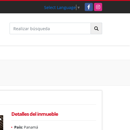
Facebook
Instagram
Select Language
▼
Detalles del inmueble
País:
Panamá