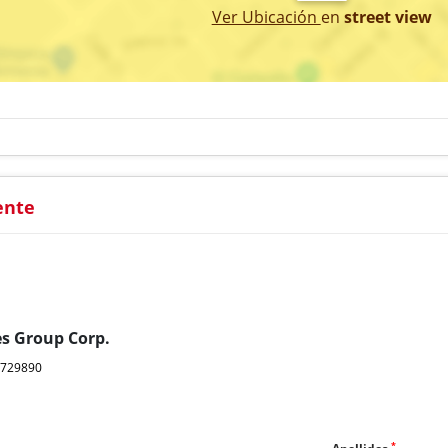
Ver Ubicación
en
street view
ente
es Group Corp.
6729890
a
*